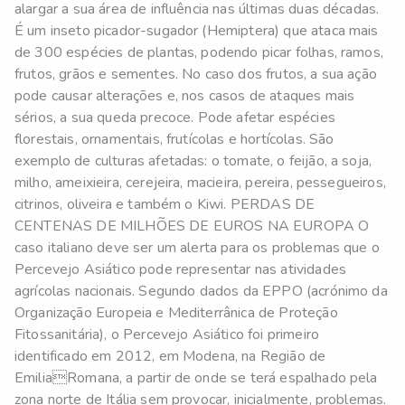
alargar a sua área de influência nas últimas duas décadas.
É um inseto picador-sugador (Hemiptera) que ataca mais
de 300 espécies de plantas, podendo picar folhas, ramos,
frutos, grãos e sementes. No caso dos frutos, a sua ação
pode causar alterações e, nos casos de ataques mais
sérios, a sua queda precoce. Pode afetar espécies
florestais, ornamentais, frutícolas e hortícolas. São
exemplo de culturas afetadas: o tomate, o feijão, a soja,
milho, ameixieira, cerejeira, macieira, pereira, pessegueiros,
citrinos, oliveira e também o Kiwi. PERDAS DE
CENTENAS DE MILHÕES DE EUROS NA EUROPA O
caso italiano deve ser um alerta para os problemas que o
Percevejo Asiático pode representar nas atividades
agrícolas nacionais. Segundo dados da EPPO (acrónimo da
Organização Europeia e Mediterrânica de Proteção
Fitossanitária), o Percevejo Asiático foi primeiro
identificado em 2012, em Modena, na Região de
EmiliaRomana, a partir de onde se terá espalhado pela
zona norte de Itália sem provocar, inicialmente, problemas.