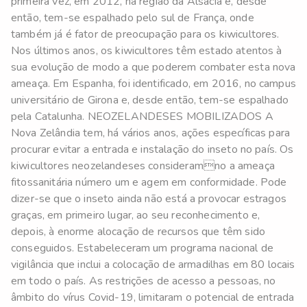
primeira vez, em 2012, na região da Alsácia e, desde
então, tem-se espalhado pelo sul de França, onde
também já é fator de preocupação para os kiwicultores.
Nos últimos anos, os kiwicultores têm estado atentos à
sua evolução de modo a que poderem combater esta nova
ameaça. Em Espanha, foi identificado, em 2016, no campus
universitário de Girona e, desde então, tem-se espalhado
pela Catalunha. NEOZELANDESES MOBILIZADOS A
Nova Zelândia tem, há vários anos, ações específicas para
procurar evitar a entrada e instalação do inseto no país. Os
kiwicultores neozelandeses consideramno a ameaça
fitossanitária número um e agem em conformidade. Pode
dizer-se que o inseto ainda não está a provocar estragos
graças, em primeiro lugar, ao seu reconhecimento e,
depois, à enorme alocação de recursos que têm sido
conseguidos. Estabeleceram um programa nacional de
vigilância que inclui a colocação de armadilhas em 80 locais
em todo o país. As restrições de acesso a pessoas, no
âmbito do vírus Covid-19, limitaram o potencial de entrada