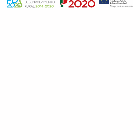
Tags
APK
KIWI
PERCEVEJO
Halyomorpha
ACTINIDEA
Notícias Recentes
CONVIVER COM A PSA (CANCRO
BACTERIANO DO KIWI) – UM DESAFIO
PERMANENTE
HALYOMORPHA HALYS – ALERTA
GLOBAL KIWI
A FENOLOGIA DA FLORAÇÃO DOS
POMARES DE KIWI EM PORTUGAL