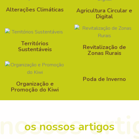
Alterações Climáticas
Agricultura Circular e
Digital
Territórios
Revitalização de
Sustentáveis
Zonas Rurais
Poda de Inverno
Organização e
Promoção do Kiwi
os nossos artigos