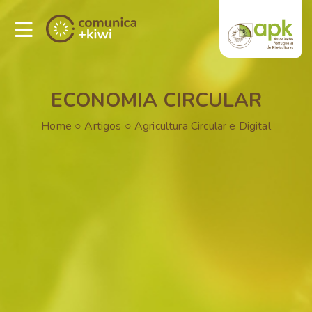
ECONOMIA CIRCULAR
Home
○
Artigos
○
Agricultura Circular e Digital