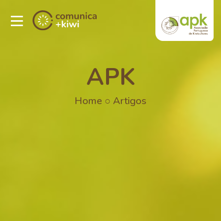
APK
Home
○
Artigos